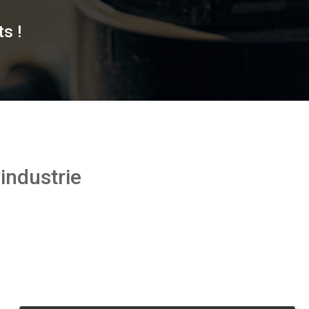
s !
industrie