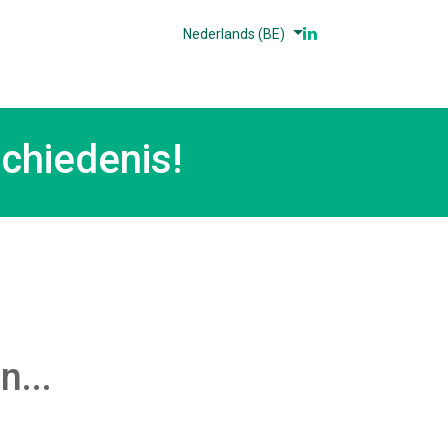
Nederlands (BE)
n
Partners
Referenties
Contact
chiedenis!
n...