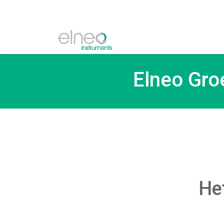
Elneo Gro
Het