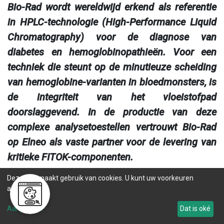
Bio-Rad wordt wereldwijd erkend als referentie
in HPLC-technologie (High-Performance Liquid
Chromatography) voor de diagnose van
diabetes en hemoglobinopathieën. Voor een
techniek die steunt op de minutieuze scheiding
van hemoglobine-varianten in bloedmonsters, is
de integriteit van het vloeistofpad
doorslaggevend. In de productie van deze
complexe analysetoestellen vertrouwt Bio-Rad
op Elneo als vaste partner voor de levering van
kritieke FITOK-componenten.
Deze site maakt gebruik van cookies. U kunt uw voorkeuren
aanpassen.
De uitdaging: Extreme nauwkeurigheid in het
vloeistofpad:
Aanpassen
Dat is oké