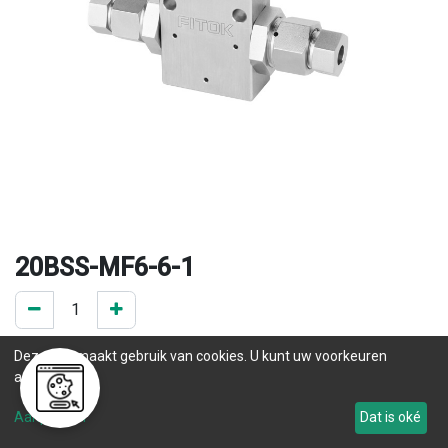
20BSS-MF6-6-1
0 ST op voorraad
Deze site maakt gebruik van cookies. U kunt uw voorkeuren
.
aanpassen.
Levertijd
Aanpassen
Dat is oké