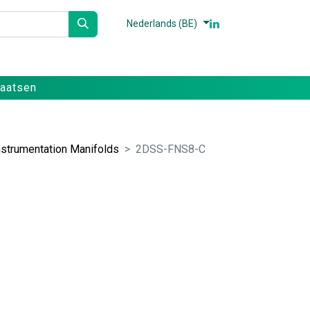
Nederlands (BE)
n
Partners
Referenties
Contact
laatsen
nstrumentation Manifolds
2DSS-FNS8-C