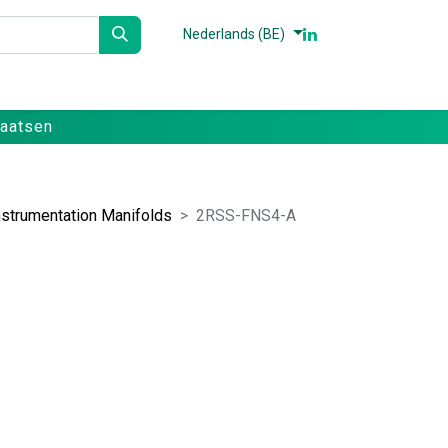
Nederlands (BE)
n
Partners
Referenties
Contact
laatsen
nstrumentation Manifolds
2RSS-FNS4-A