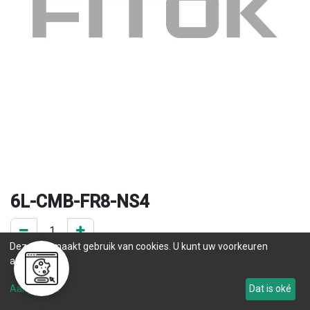
6L-CMB-FR8-NS4
Deze site maakt gebruik van cookies. U kunt uw voorkeuren
0 ST op voorraad
aanpassen.
.
Aanpassen
Dat is oké
.