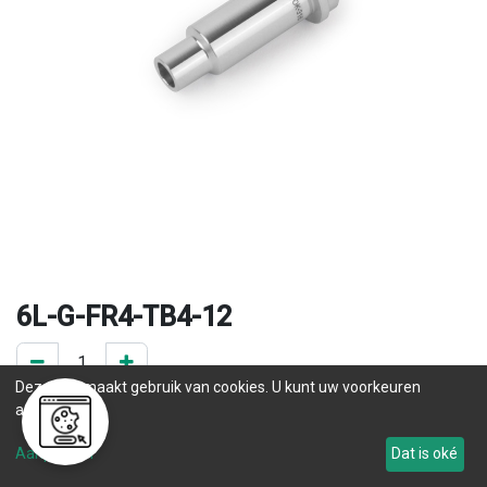
6L-G-FR4-TB4-12
Deze site maakt gebruik van cookies. U kunt uw voorkeuren
0 ST op voorraad
aanpassen.
.
Aanpassen
Dat is oké
Levertijd