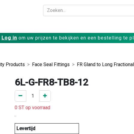
Bedrijf
Producte
Log in
om uw prijzen te bekijken en een bestelling te p
ity Products
Face Seal Fittings
FR Gland to Long Fractiona
6L-G-FR8-TB8-12
0 ST op voorraad
.
Levertijd