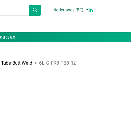
Nederlands (BE)
n
Partners
Referenties
Contact
laatsen
l Tube Butt Weld
6L-G-FR8-TB8-12