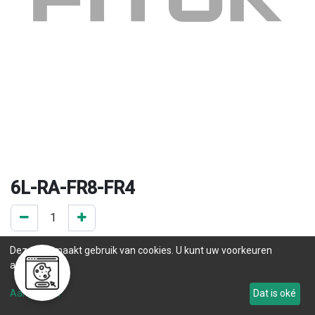
6L-RA-FR8-FR4
0 ST op voorraad
Deze site maakt gebruik van cookies. U kunt uw voorkeuren
.
aanpassen.
Levertijd
Aanpassen
Dat is oké