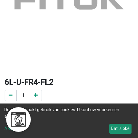
6L-U-FR4-FL2
0 ST op voorraad
Deze site maakt gebruik van cookies. U kunt uw voorkeuren
.
aanpassen.
Levertijd
Aanpassen
Dat is oké