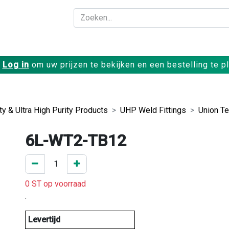
Bedrijf
Producte
Log in
om uw prijzen te bekijken en een bestelling te p
ty & Ultra High Purity Products
UHP Weld Fittings
Union T
6L-WT2-TB12
0 ST op voorraad
.
Levertijd