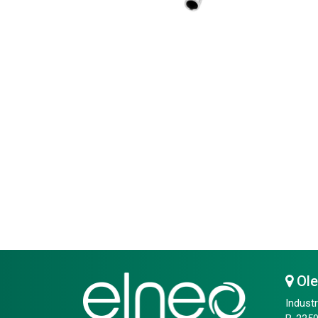
Ol
Industr