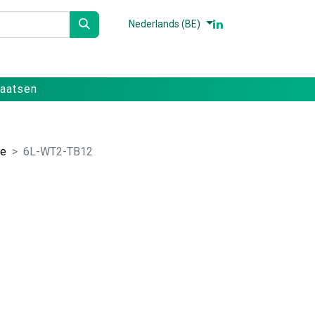
Nederlands (BE)
n
Partners
Referenties
Contact
laatsen
ee
6L-WT2-TB12