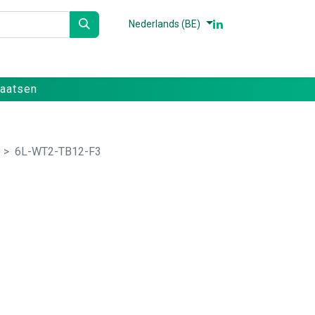
Nederlands (BE)
n
Partners
Referenties
Contact
laatsen
6L-WT2-TB12-F3