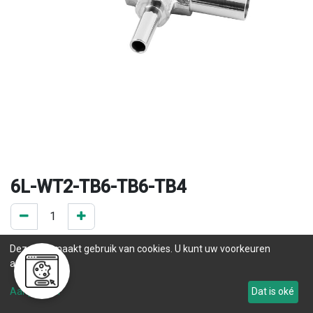
6L-WT2-TB6-TB6-TB4
0 ST op voorraad
Deze site maakt gebruik van cookies. U kunt uw voorkeuren
.
aanpassen.
Levertijd
Aanpassen
Dat is oké