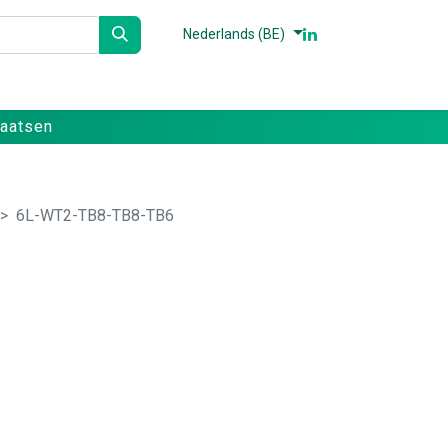
Nederlands (BE)
n
Partners
Referenties
Contact
laatsen
6L-WT2-TB8-TB8-TB6