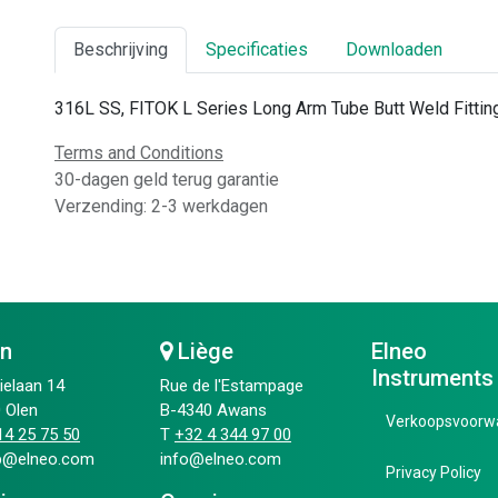
Beschrijving
Specificaties
Downloaden
316L SS, FITOK L Series Long Arm Tube Butt Weld Fitting,
Terms and Conditions
30-dagen geld terug garantie
Verzending: 2-3 werkdagen
en
Liège
Elneo
Instruments
ielaan 14
Rue de l'Estampage
 Olen
B-4340 Awans
Verkoopsvoorw
4 25 75 50​
T
+32 4 344 97 00​
ip@elneo.com
info@elneo.com
Privacy Policy