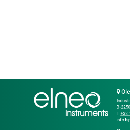
Ol
Industr
B-2250
T
+32 1
info.b