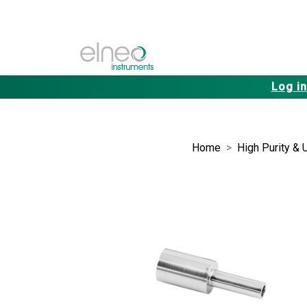
Log in
Home
High Purity & 