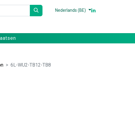
Nederlands (BE)
n
Partners
Referenties
Contact
laatsen
on
6L-WU2-TB12-TB8