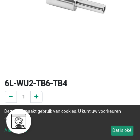
6L-WU2-TB6-TB4
0 ST op voorraad
Deze site maakt gebruik van cookies. U kunt uw voorkeuren
.
aanpassen.
Levertijd
Aanpassen
Dat is oké