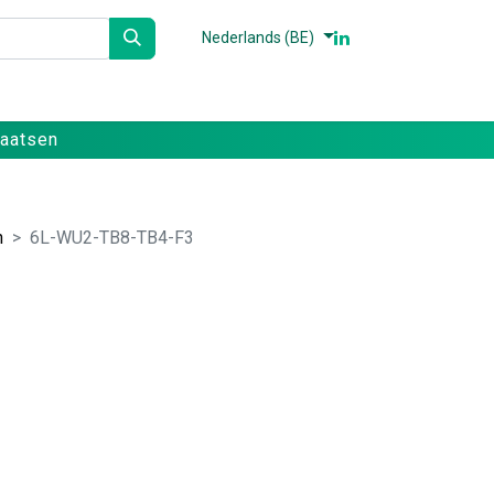
Nederlands (BE)
n
Partners
Referenties
Contact
laatsen
n
6L-WU2-TB8-TB4-F3