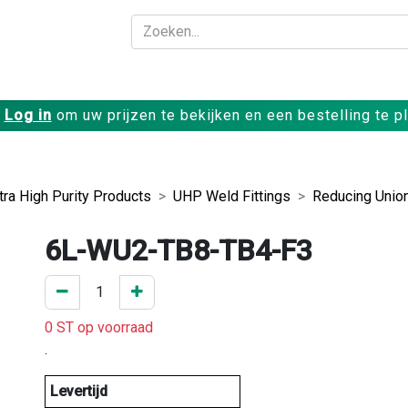
Bedrijf
Producte
Log in
om uw prijzen te bekijken en een bestelling te p
ltra High Purity Products
UHP Weld Fittings
Reducing Unio
6L-WU2-TB8-TB4-F3
0 ST op voorraad
.
Levertijd