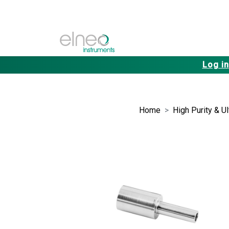
Log in
Home
High Purity & U