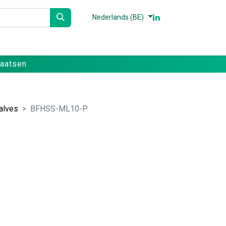
Nederlands (BE)
n
Partners
Referenties
Contact
laatsen
alves
BFHSS-ML10-P