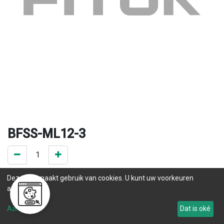
BFSS-ML12-3
0 ST op voorraad
Deze site maakt gebruik van cookies. U kunt uw voorkeuren
.
aanpassen.
.
Aanpassen
Dat is oké