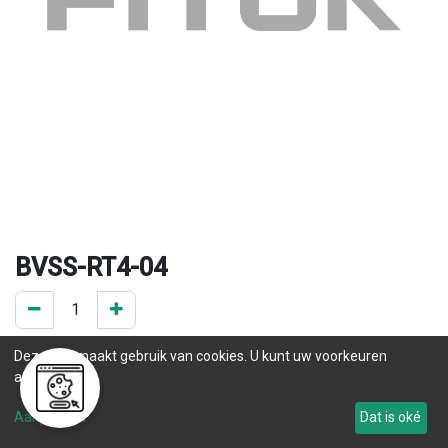
BVSS-RT4-04
0 ST op voorraad
Deze site maakt gebruik van cookies. U kunt uw voorkeuren
.
aanpassen.
.
Aanpassen
Dat is oké