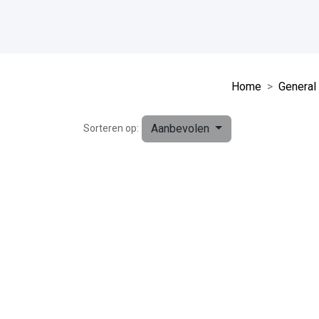
Home
General 
Aanbevolen
Sorteren op: