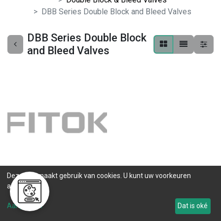
DBB Series Double Block and Bleed Valves
DBB Series Double Block
and Bleed Valves
Deze site maakt gebruik van cookies. U kunt uw voorkeuren
DBBSS-NNN-MM81500-
aanpassen.
FNS8-V8
0 ST op voorraad
Aanpassen
Dat is oké
.