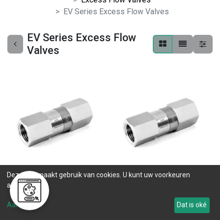
EV Series Excess Flow Valves
EV Series Excess Flow
Valves
Deze site maakt gebruik van cookies. U kunt uw voorkeuren
EVSS-NS8-FNS8-8
EVSS-FNS4-4
aanpassen.
0 ST op voorraad
0 ST op voorraad
Aanpassen
Dat is oké
.
.