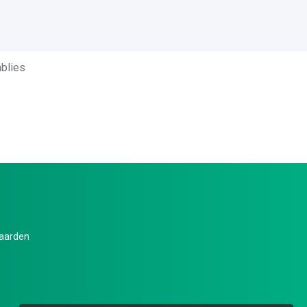
blies
aarden