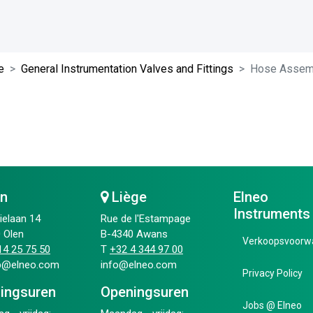
e
General Instrumentation Valves and Fittings
Hose Assem
en
Liège
Elneo
Instruments
ielaan 14
Rue de l'Estampage
 Olen
B-4340 Awans
Verkoopsvoorw
4 25 75 50​
T
+32 4 344 97 00​
ip@elneo.com
info@elneo.com
Privacy Policy
ingsuren
Openingsuren
Jobs @ Elneo