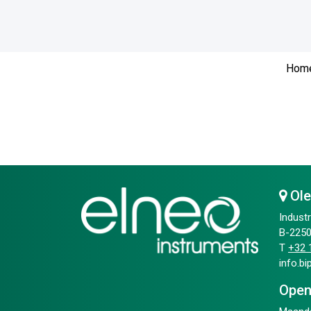
Hom
Ol
Industr
B-2250
T
+32 1
info.b
Open