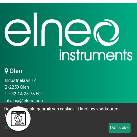
Olen
Industrielaan 14
B-2250 Olen
T
+32 14 25 75 50​
info.bip@elneo.com
Deze site maakt gebruik van cookies. U kunt uw voorkeuren
Openingsuren
aanpassen.
Maandag - vrijdag:
Aanpassen
Dat is oké
08.00 - 16.30