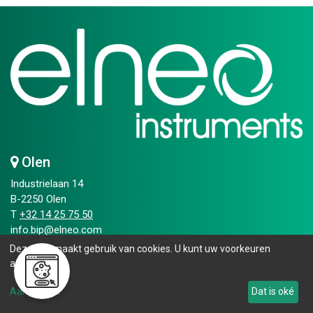
Olen
Industrielaan 14
B-2250 Olen
T
+32 14 25 75 50​
info.bip@elneo.com
Deze site maakt gebruik van cookies. U kunt uw voorkeuren
Openingsuren
aanpassen.
Maandag - vrijdag:
Aanpassen
Dat is oké
08.00 - 16.30