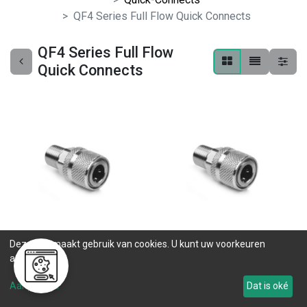
QF4 Series Full Flow Quick Connects
QF4 Series Full Flow
Quick Connects
Deze site maakt gebruik van cookies. U kunt uw voorkeuren
SS-QF4-NS6-B
SS-QF4-FNS6-B
aanpassen.
0 ST op voorraad
0 ST op voorraad
Aanpassen
Dat is oké
.
.