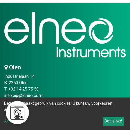
Olen
Industrielaan 14
B-2250 Olen
T
+32 14 25 75 50​
info.bip@elneo.com
Deze site maakt gebruik van cookies. U kunt uw voorkeuren
Openingsuren
aanpassen.
Maandag - vrijdag:
Aanpassen
Dat is oké
08.00 - 16.30