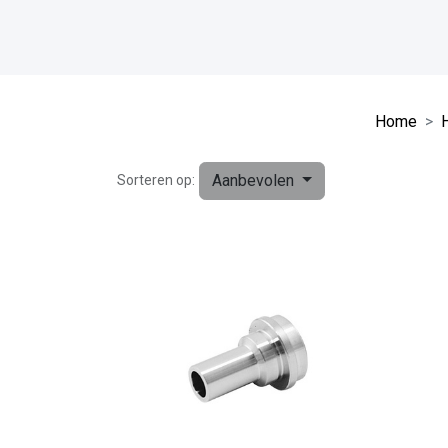
Home
H
Aanbevolen
Sorteren op: