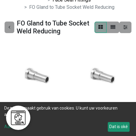
FO Gland to Tube Socket Weld Reducing
FO Gland to Tube Socket
Weld Reducing
Deze site maakt gebruik van cookies. U kunt uw voorkeuren
SS-G-FO8-TB6
SS-G-FO8-TB4
aanpassen.
0 ST op voorraad
0 ST op voorraad
Aanpassen
Dat is oké
.
.