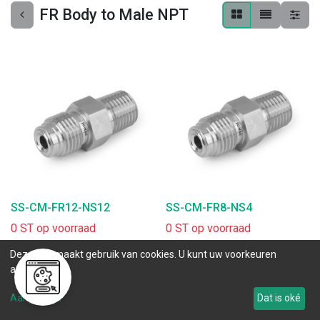
FR Body to Male NPT
SS-CM-FR12-NS12
SS-CM-FR8-NS4
0 ST op voorraad
0 ST op voorraad
.
.
Deze site maakt gebruik van cookies. U kunt uw voorkeuren
aanpassen.
Aanpassen
Dat is oké