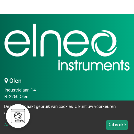
Olen
Industrielaan 14
B-2250 Olen
T
+32 14 25 75 50​
Deze site maakt gebruik van cookies. U kunt uw voorkeuren
info.bip@elneo.com
aanpassen.
Openingsuren
Aanpassen
Dat is oké
Maandag - vrijdag: