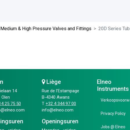
Medium & High Pressure Valves and Fittings
20D Series Tube
en
Liège
Elneo
Instruments
ielaan 14
Rue de l'Estampage
 Olen
B-4340 Awans
Verkoopsvoorw
4 25 75 50​
T
+32 4 344 97 00​
ip@elneo.com
info@elneo.com
Privacy Policy
ingsuren
Openingsuren
Jobs @ Elneo