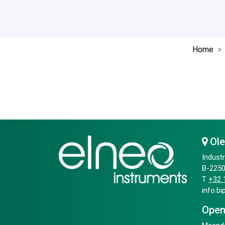
Home
Ol
Industr
B-2250
T
+32 1
info.b
Open