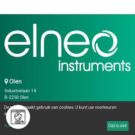
Olen
Industrielaan 14
B-2250 Olen
T
+32 14 25 75 50​
Deze site maakt gebruik van cookies. U kunt uw voorkeuren
info.bip@elneo.com
aanpassen.
Openingsuren
Aanpassen
Dat is oké
Maandag - vrijdag: