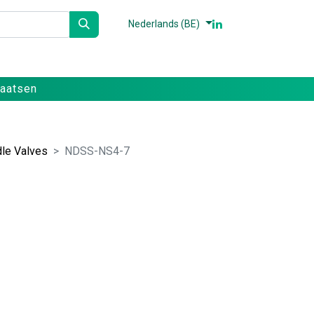
Nederlands (BE)
n
Partners
Referenties
Contact
laatsen
le Valves
NDSS-NS4-7