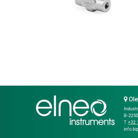
Ol
Industr
B-2250
T
+32 1
info.b