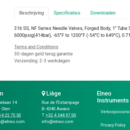
Beschrijving
Specificaties
Downloaden
316 SS, NF Series Needle Valves, Forged Body, 1" Tube 
6000psig(414bar), -65°F to 1200°F (-54°C to 649°C), 0.71
Terms and Conditions
30-dagen geld terug garantie
Verzending: 2-3 werkdagen
en
Liège
Elneo
Instruments
ielaan 14
Rue de l'Estampage
 Olen
B-4340 Awans
Verkoopsvoorw
4 25 75 50​
T
+32 4 344 97 00​
ip@elneo.com
info@elneo.com
Privacy Policy