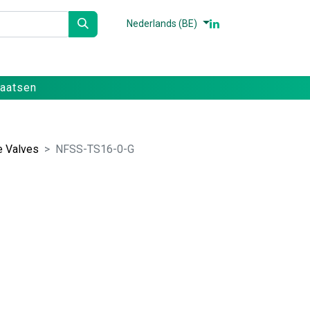
Nederlands (BE)
n
Partners
Referenties
Contact
laatsen
e Valves
NFSS-TS16-0-G