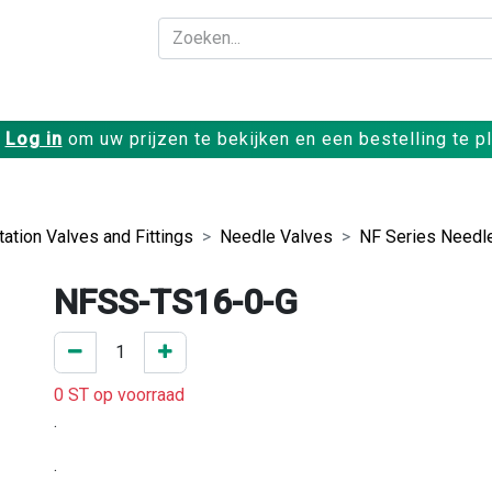
Bedrijf
Producte
Log in
om uw prijzen te bekijken en een bestelling te p
ation Valves and Fittings
Needle Valves
NF Series Needl
NFSS-TS16-0-G
0 ST op voorraad
.
.