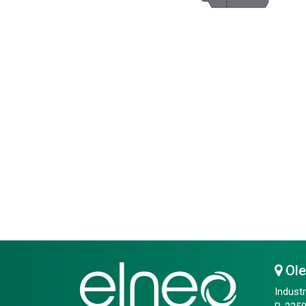
Ol
Industr