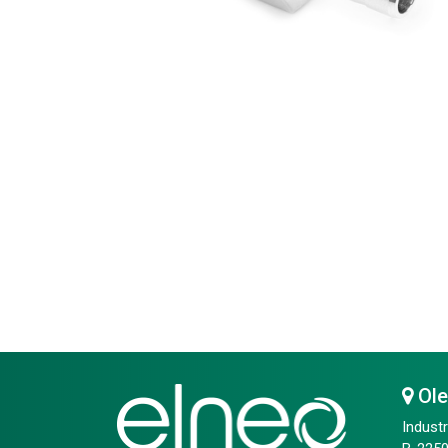
Ol
Industr