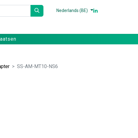
Nederlands (BE)
n
Partners
Referenties
Contact
laatsen
pter
SS-AM-MT10-NS6