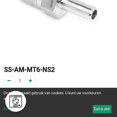
SS-AM-MT6-NS2
0 ST op voorraad
Deze site maakt gebruik van cookies. U kunt uw voorkeuren
.
aanpassen.
Levertijd
Aanpassen
Dat is oké