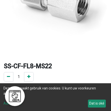
SS-CF-FL8-MS22
0 ST op voorraad
Deze site maakt gebruik van cookies. U kunt uw voorkeuren
.
aanpassen.
.
Aanpassen
Dat is oké