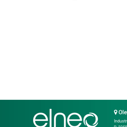
Ol
Industr