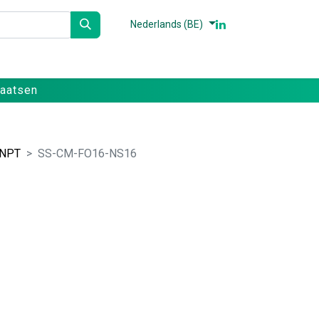
Nederlands (BE)
n
Partners
Referenties
Contact
laatsen
 NPT
SS-CM-FO16-NS16