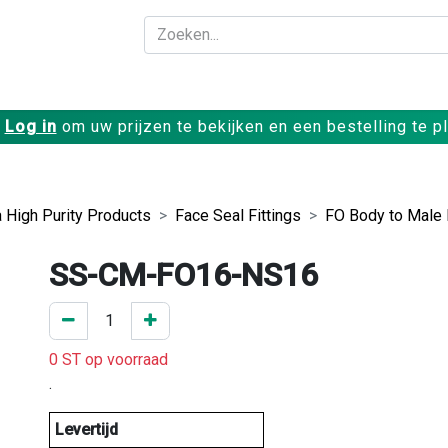
Bedrijf
Producte
Log in
om uw prijzen te bekijken en een bestelling te p
a High Purity Products
Face Seal Fittings
FO Body to Male
SS-CM-FO16-NS16
0 ST op voorraad
.
Levertijd