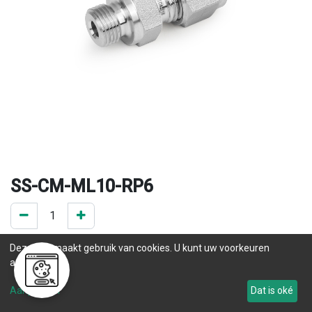
SS-CM-ML10-RP6
0 ST op voorraad
Deze site maakt gebruik van cookies. U kunt uw voorkeuren
.
aanpassen.
Levertijd
Aanpassen
Dat is oké