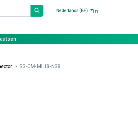
Nederlands (BE)
n
Partners
Referenties
Contact
laatsen
ector
SS-CM-ML18-NS8