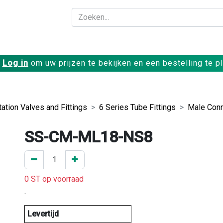
Bedrijf
Producte
Log in
om uw prijzen te bekijken en een bestelling te p
ation Valves and Fittings
6 Series Tube Fittings
Male Conn
SS-CM-ML18-NS8
0 ST op voorraad
.
Levertijd