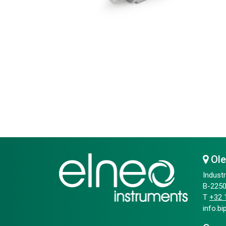
Ol
Industr
B-2250
T
+32 1
info.b