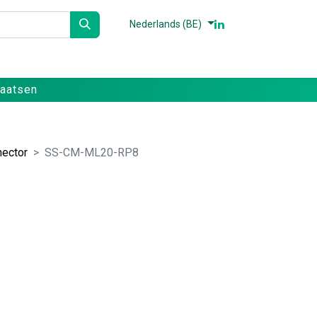
Nederlands (BE)
n
Partners
Referenties
Contact
laatsen
ector
SS-CM-ML20-RP8