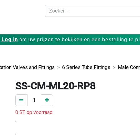
Bedrijf
Producte
Log in
om uw prijzen te bekijken en een bestelling te p
ation Valves and Fittings
6 Series Tube Fittings
Male Conn
SS-CM-ML20-RP8
0 ST op voorraad
.
.