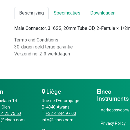
Beschrijving
Specificaties
Downloaden
Male Connector, 316SS, 20mm Tube OD, 2-Ferrule x 1/2in
Terms and Conditions
30-dagen geld terug garantie
Verzending: 2-3 werkdagen
en
Liège
Elneo
Instruments
ielaan 14
Rue de l'Estampage
 Olen
B-4340 Awans
Verkoopsvoorw
4 25 75 50​
T
+32 4 344 97 00​
ip@elneo.com
info@elneo.com
Privacy Policy