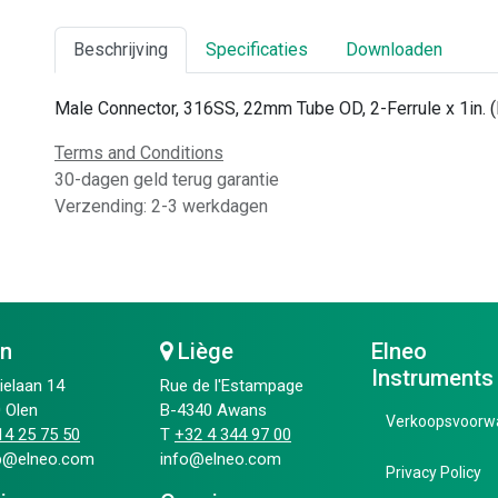
Beschrijving
Specificaties
Downloaden
Male Connector, 316SS, 22mm Tube OD, 2-Ferrule x 1in.
Terms and Conditions
30-dagen geld terug garantie
Verzending: 2-3 werkdagen
en
Liège
Elneo
Instruments
ielaan 14
Rue de l'Estampage
 Olen
B-4340 Awans
Verkoopsvoorw
4 25 75 50​
T
+32 4 344 97 00​
ip@elneo.com
info@elneo.com
Privacy Policy