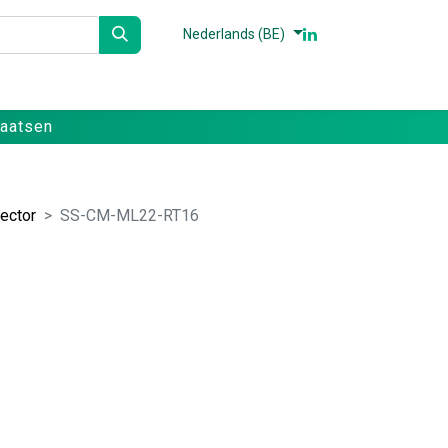
Nederlands (BE)
n
Partners
Referenties
Contact
laatsen
ector
SS-CM-ML22-RT16