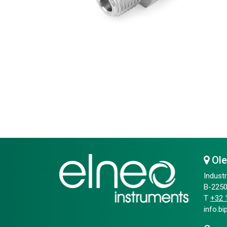
Ol
Industr
B-2250
T
+32 1
info.b