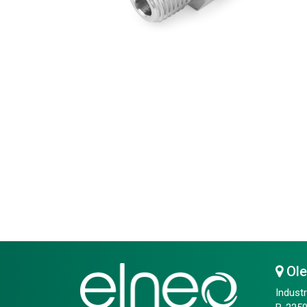
Ol
Industr