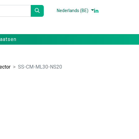
Nederlands (BE)
n
Partners
Referenties
Contact
laatsen
ector
SS-CM-ML30-NS20