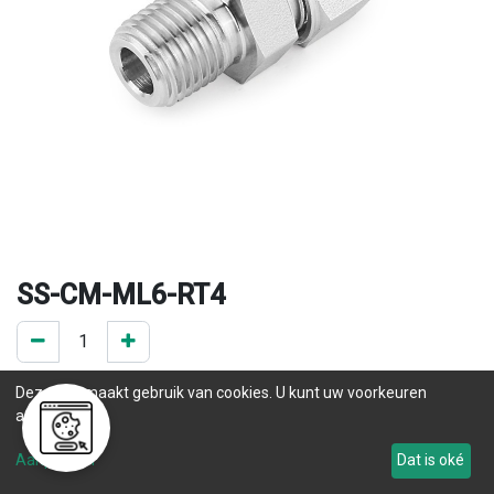
SS-CM-ML6-RT4
0 ST op voorraad
Deze site maakt gebruik van cookies. U kunt uw voorkeuren
.
aanpassen.
Levertijd
Aanpassen
Dat is oké