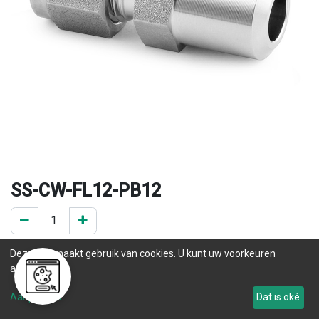
SS-CW-FL12-PB12
0 ST op voorraad
Deze site maakt gebruik van cookies. U kunt uw voorkeuren
.
aanpassen.
Levertijd
Aanpassen
Dat is oké