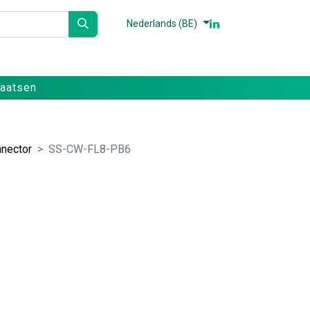
Nederlands (BE)
n
Partners
Referenties
Contact
laatsen
nector
SS-CW-FL8-PB6