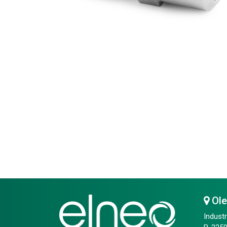
Ol
Industr